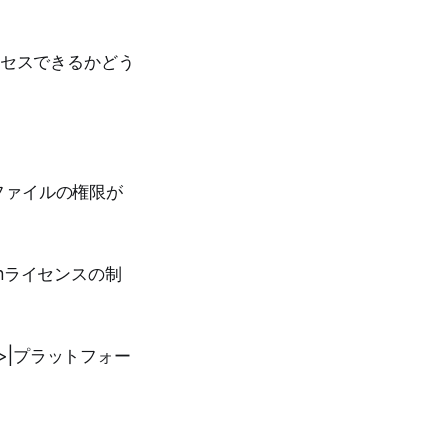
へアクセスできるかどう
ファイルの権限が
onライセンスの制
ST -->|プラットフォー