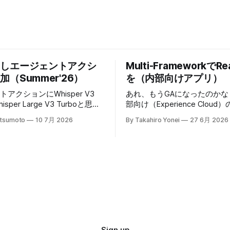
こしエージェントアクシ
Multi-FrameworkでRe
（Summer'26）
を（内部向けアプリ）
アクションにWhisper V3
あれ、もうGAになったのかな？ 前
hisper Large V3 Turboと思わ
部向け（Experience Cloud）の
よる文字起こし機能が追加。
Appを作成してみたので、今
atsumoto
10 7月 2026
By Takahiro Yonei
27 6月 2026
 * Whisperはセル
けも試してみる。今回はSand
B未満 * 話者識別
デプロイして動かせるのか試
プはない。 電話音声だと
う。 内部向けのsfdxプロジェクトを作成
ら、適切な前処理すれば50分
今回は --template に reactint
かも。MP3 64Kbpsだと10
指定する $ sf template generate project
。 Choose a
--name wkInReactApp --temp
ion Model for the Speech to
reactinternalapp npmパッケージのイン
he Transcription
ストール＆ビルド READMEにある通り
meter on the Speech to Text
に、作成したプロジェクトの
control which model converts
レクトリで、以下を実行する $ npm
ext. Choose the model
install $ npm run sf-project-se
Sign up