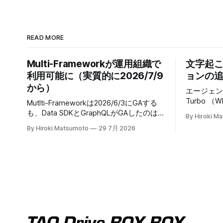
READ MORE
Multi-Frameworkが運用組織で
文字起
利用可能に（実質的に2026/7/9
ョンの追加
から）
エージェント
Turbo （W
Mutlti-Frameworkは2026/6/3にGAする
れる）に
も、Data SDKとGraphQLがGAしたのは
By Hiroki M
6/22週から利用可能。
7/9なので、実質的に動かせるのは、
By Hiroki Matsumoto
29 7月 2026
フホストっぽい。 * 5M
2026/7/9からということだった。
やタイムスタン
When: This feature is available starting
帯域狭いか
June 3, 2026. Develop React Apps with
ぐらいいける
Salesforce Multi-Framework (Generally
分ほどの計算になる
Available) When: This feature is
Transcript
generally available starting July 9, 2026.
Text Agent Action Use t
Get Record Data in Your React Apps with
Model para
Data SDK and
action to 
audio to t