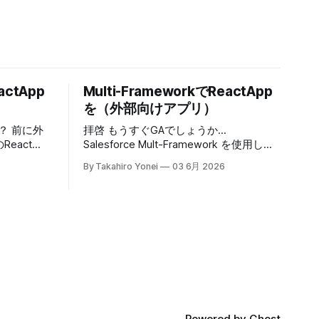
actApp
Multi-FrameworkでReactApp
を（外部向けアプリ）
に外
拝啓 もうすぐGAでしょうか...
React
Salesforce Mult-Framework を使用した
度は内部向
React による UI 開発 SalesforceでReact
By Takahiro Yonei
03 6月 2026
box環境に
アプリを動かせるようになるということ
してみよ
で試してみた備忘録を記録してみます。
以下、ご参考 GitHub -
ernalapp を
trailheadapps/multiframework-recipes: A
collection of easy-to-digest code
late
examples for React on Salesforce
PlatformA collection of easy-to-digest
code examples for React on Salesforce
ルートディ
Platform -
trailheadapps/multiframework-
tup >
recipesGitHubtrailheadapps 公式ドキュ
Powered by
Ghost