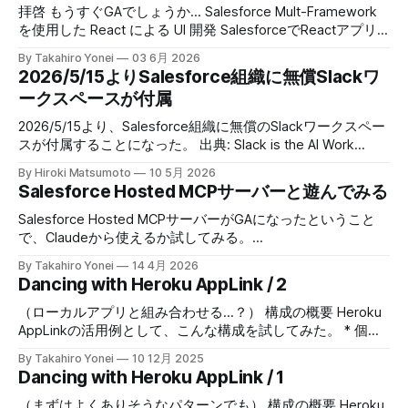
template reactinternalapp npmパッケージのインストール＆
拝啓 もうすぐGAでしょうか... Salesforce Mult-Framework
ビルド READMEにある通りに、作成したプロジェクトのルー
を使用した React による UI 開発 SalesforceでReactアプリ
トディレクトリで、以下を実行する $ npm install $ npm run
を動かせるようになるということで試してみた備忘録を記録
By Takahiro Yonei
03 6月 2026
sf-project-setup > @salesforce/ui-bundle-template-base-
してみます。 以下、ご参考 GitHub -
2026/5/15よりSalesforce組織に無償Slackワ
sfdx-project@1.135.0 sf-project-setup >
trailheadapps/multiframework-recipes: A collection of easy-
ークスペースが付属
to-digest code examples for React on Salesforce PlatformA
collection of easy-to-digest code examples for React on
2026/5/15より、Salesforce組織に無償のSlackワークスペー
Salesforce Platform - trailheadapps/multiframework-
スが付属することになった。 出典: Slack is the AI Work
recipesGitHubtrailheadapps 公式ドキュメント -> Integrate
Platform for Every Salesforce Customer, Ready on Day One
By Hiroki Matsumoto
10 5月 2026
Your React
Salesforce Staff / 2026-04-29 公開 既にSlackを導入してい
Salesforce Hosted MCPサーバーと遊んでみる
る企業であれば、Salesforceと接続することで、Slackを
Salesforceの新たな入口として使う体験は可能だった。 なの
Salesforce Hosted MCPサーバーがGAになったということ
で「前からできたじゃん」と言えばそうなのだけど、今回の
で、Claudeから使えるか試してみる。
ポイントはそこではなさそうだ。 単に「Salesforceから
https://github.com/forcedotcom/mcp-hosted （なお、大体
By Takahiro Yonei
14 4月 2026
Slack連携できます」が無償化という話でなくて、フォーム
のところはwikiを見ながら進めていけるので以下もご参考
Dancing with Heroku AppLink / 2
型UI（ユーザインタフェース）から会話型UIへ開発リソース
に。） https://github.com/forcedotcom/mcp-hosted/wiki 主
を移していくというSalesforceの意思決定だろう。 Heroku
な作業としてはこんなところ 1. 外部クライアントアプリケー
（ローカルアプリと組み合わせる...？） 構成の概要 Heroku
の「sustaining engineering」に始まって、Salesforce Multi-
ションを作成 2. MCPサーバーを有効化 3. MCPクライアント
AppLinkの活用例として、こんな構成を試してみた。 * 個別
Framework あたりから、風雲急を告げるな…的な動きと思っ
から接続して試行 ※以下、Salesforce環境はDeveloper
に作成したElectronアプリケーションがあって、そのアプリ
By Takahiro Yonei
10 12月 2025
ていたが、新しい組織での Chatt
Editionを利用してます。 では早速↓ 1. 外部クライアントア
ケーションはSalesforceのデータを参照したり、データを作
Dancing with Heroku AppLink / 1
プリケーションを作成 セットアップ > アプリケーション
成する。 * Electronアプリケーションに、Salesforceのアク
> 外部クライアントアプリケーション > 外部クライアン
セストークンを持たせてアクセスできるようにしたい。 * し
（まずはよくありそうなパターンでも） 構成の概要 Heroku