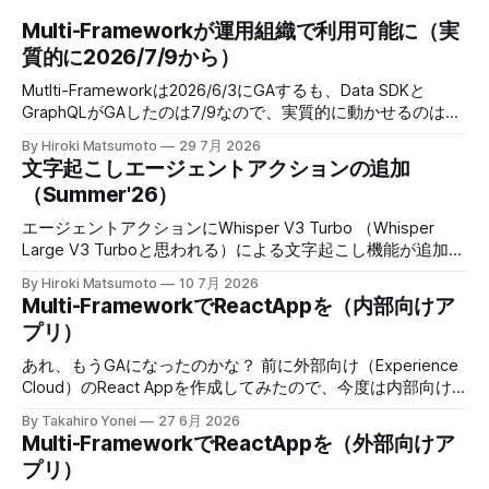
Multi-Frameworkが運用組織で利用可能に（実
質的に2026/7/9から）
Mutlti-Frameworkは2026/6/3にGAするも、Data SDKと
GraphQLがGAしたのは7/9なので、実質的に動かせるのは、
2026/7/9からということだった。 When: This feature is
By Hiroki Matsumoto
29 7月 2026
available starting June 3, 2026. Develop React Apps with
文字起こしエージェントアクションの追加
Salesforce Multi-Framework (Generally Available)
（Summer'26）
When: This feature is generally available starting July 9,
2026. Get Record Data in Your React Apps with Data SDK
エージェントアクションにWhisper V3 Turbo （Whisper
and
Large V3 Turboと思われる）による文字起こし機能が追加。
6/22週から利用可能。 * Whisperはセルフホストっぽい。 *
By Hiroki Matsumoto
10 7月 2026
5MB未満 * 話者識別やタイムスタンプはない。 電話音声だ
Multi-FrameworkでReactAppを（内部向けア
と帯域狭いから、適切な前処理すれば50分ぐらいいけるか
プリ）
も。MP3 64Kbpsだと10分ほどの計算になる。 Choose a
Transcription Model for the Speech to Text Agent Action
あれ、もうGAになったのかな？ 前に外部向け（Experience
Use the Transcription Model parameter on the Speech to
Cloud）のReact Appを作成してみたので、今度は内部向け
Text action to control which model converts audio to text.
も試してみる。今回はSandbox環境にデプロイして動かせる
By Takahiro Yonei
27 6月 2026
Choose the model
のか試してみよう。 内部向けのsfdxプロジェクトを作成 今
Multi-FrameworkでReactAppを（外部向けア
回は --template に reactinternalapp を指定する $ sf
プリ）
template generate project --name wkInReactApp --