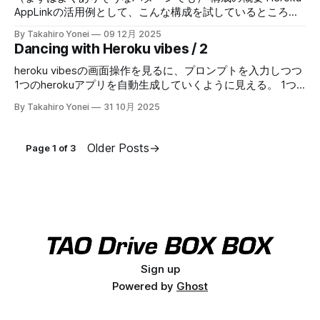
トアプリケーションマネージャー から、新規外部クライア
かし、Electronアプリケーション内にSalesforceのアカウン
AppLinkの活用例として、こんな構成を試しているところ。
ントアプリケーションを作成する。 基本情報 アプリケーシ
ト情報を持たせたくないし、個別のログイン機能なんて作り
* HerokuとSalesforceを組み合わせて上のようなWebシステ
By Takahiro Yonei
09 12月 2025
ョン名、API参照名などいつも通り好きに指定する。 API
たくない。 * Electronアプリケーションに渡す情報には
ムを構築してる。 * HerokuはFrontend(Next.js)と
Dancing with Heroku vibes / 2
(OAuth設定の有効化) OAuthを有
Salesforce外の情報もあり、その諸々の情報をまとめるため
Backend(Medusa.js)を使ってアプリケーションを作成して
にHerokuアプリケーションを設置した。 * （Apexコードを
いる。 * Salesforceで作成したデータをHeroku Backendに
heroku vibesの画面操作を見るに、プロンプトを入力しつつ
書くのがやや面倒...） といったあたりで、上のような構成を
連携する。BackendのAPIを外部サービスとしてSalesforceに
1つのherokuアプリを自動生成していくように見える。 1つ
試してみた。 Heroku AppLinkの活用ポイント など ※主に②
登録しておいて、SalesforceからはFlowを使って連携する。
のアプリで完結するようなものであれば、それでも良さそう
By Takahiro Yonei
31 10月 2025
で大活躍するので、そこに絞った話をしてみよう。 まず、
* Fronendから送信されたデータは、Backendを介して
に思える。 しかし、複数のherokuアプリを組み合わせてシ
Heroku側の実装としては以下を前提として、Node.jsアプリ
Salesforceに連携する。Heroku AppLinkを使ってSalesforce
ステムを構築することもあるので、その場合はどうサポート
ケ
へのアクセストークンを取得してSalesforceにデータを書き
してくれるだろうか？ プログラマの視点からすると、アプ
Older Posts
→
Page 1 of 3
込む。 構成としては、よくありそうなパターンではなかろ
リの自動生成については...あまり優位性が見出せない。
うか。 しかし、Heroku BackendにAppLinkを組み込むこと
pipelineを使いたいとかgithubとの連携とかあるので、自分
で、BackendとSalesforceの実装工数を削減で
でやった方が良いかなぁと思う。その辺りはむしろheroku
MCPサーバの方がやりやすいかもしれない。 ボンヤリとし
たアイディアから、構成や使用するadd onをいい感じに提案
してくれる壁打ち相手として使えそうだろうか？と思う。
プログラマでない人からすれば、herokuアプリを自動生成し
てくれるのは助かる場面はありそうだ。 ただの想像だけ
Sign up
ど、salesforceを拡張する機能としてheroku applinkを使っ
たherokuアプリを自動生成する...みたいな場面であれば、プ
Powered by
Ghost
ログラマでない人には有益かもしれない