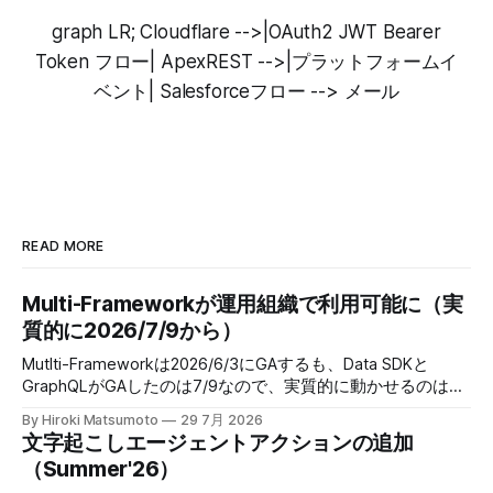
graph LR; Cloudflare -->|OAuth2 JWT Bearer
Token フロー| ApexREST -->|プラットフォームイ
ベント| Salesforceフロー --> メール
READ MORE
Multi-Frameworkが運用組織で利用可能に（実
質的に2026/7/9から）
Mutlti-Frameworkは2026/6/3にGAするも、Data SDKと
GraphQLがGAしたのは7/9なので、実質的に動かせるのは、
2026/7/9からということだった。 When: This feature is
By Hiroki Matsumoto
29 7月 2026
available starting June 3, 2026. Develop React Apps with
文字起こしエージェントアクションの追加
Salesforce Multi-Framework (Generally Available)
（Summer'26）
When: This feature is generally available starting July 9,