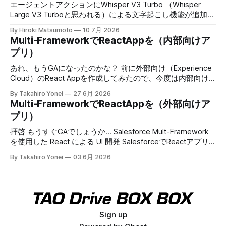
2026. Get Record Data in Your React Apps with Data SDK
エージェントアクションにWhisper V3 Turbo （Whisper
and
Large V3 Turboと思われる）による文字起こし機能が追加。
6/22週から利用可能。 * Whisperはセルフホストっぽい。 *
By Hiroki Matsumoto
10 7月 2026
5MB未満 * 話者識別やタイムスタンプはない。 電話音声だ
Multi-FrameworkでReactAppを（内部向けア
と帯域狭いから、適切な前処理すれば50分ぐらいいけるか
プリ）
も。MP3 64Kbpsだと10分ほどの計算になる。 Choose a
Transcription Model for the Speech to Text Agent Action
あれ、もうGAになったのかな？ 前に外部向け（Experience
Use the Transcription Model parameter on the Speech to
Cloud）のReact Appを作成してみたので、今度は内部向け
Text action to control which model converts audio to text.
も試してみる。今回はSandbox環境にデプロイして動かせる
By Takahiro Yonei
27 6月 2026
Choose the model
のか試してみよう。 内部向けのsfdxプロジェクトを作成 今
Multi-FrameworkでReactAppを（外部向けア
回は --template に reactinternalapp を指定する $ sf
プリ）
template generate project --name wkInReactApp --
template reactinternalapp npmパッケージのインストール＆
拝啓 もうすぐGAでしょうか... Salesforce Mult-Framework
ビルド READMEにある通りに、作成したプロジェクトのルー
を使用した React による UI 開発 SalesforceでReactアプリ
トディレクトリで、以下を実行する $ npm install $ npm run
を動かせるようになるということで試してみた備忘録を記録
By Takahiro Yonei
03 6月 2026
sf-project-setup > @salesforce/ui-bundle-template-base-
してみます。 以下、ご参考 GitHub -
sfdx-project@1.135.0 sf-project-setup >
trailheadapps/multiframework-recipes: A collection of easy-
to-digest code examples for React on Salesforce PlatformA
collection of easy-to-digest code examples for React on
Salesforce Platform - trailheadapps/multiframework-
recipesGitHubtrailheadapps 公式ドキュメント -> Integrate
Sign up
Your React