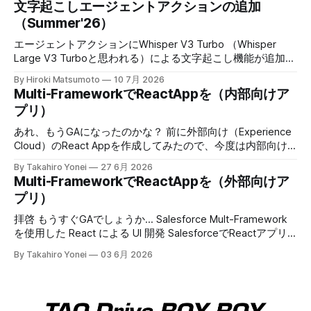
文字起こしエージェントアクションの追加
Salesforce Multi-Framework (Generally Available)
（Summer'26）
When: This feature is generally available starting July 9,
2026. Get Record Data in Your React Apps with Data SDK
エージェントアクションにWhisper V3 Turbo （Whisper
and
Large V3 Turboと思われる）による文字起こし機能が追加。
6/22週から利用可能。 * Whisperはセルフホストっぽい。 *
By Hiroki Matsumoto
10 7月 2026
5MB未満 * 話者識別やタイムスタンプはない。 電話音声だ
Multi-FrameworkでReactAppを（内部向けア
と帯域狭いから、適切な前処理すれば50分ぐらいいけるか
プリ）
も。MP3 64Kbpsだと10分ほどの計算になる。 Choose a
Transcription Model for the Speech to Text Agent Action
あれ、もうGAになったのかな？ 前に外部向け（Experience
Use the Transcription Model parameter on the Speech to
Cloud）のReact Appを作成してみたので、今度は内部向け
Text action to control which model converts audio to text.
も試してみる。今回はSandbox環境にデプロイして動かせる
By Takahiro Yonei
27 6月 2026
Choose the model
のか試してみよう。 内部向けのsfdxプロジェクトを作成 今
Multi-FrameworkでReactAppを（外部向けア
回は --template に reactinternalapp を指定する $ sf
プリ）
template generate project --name wkInReactApp --
template reactinternalapp npmパッケージのインストール＆
拝啓 もうすぐGAでしょうか... Salesforce Mult-Framework
ビルド READMEにある通りに、作成したプロジェクトのルー
を使用した React による UI 開発 SalesforceでReactアプリ
トディレクトリで、以下を実行する $ npm install $ npm run
を動かせるようになるということで試してみた備忘録を記録
By Takahiro Yonei
03 6月 2026
sf-project-setup > @salesforce/ui-bundle-template-base-
してみます。 以下、ご参考 GitHub -
sfdx-project@1.135.0 sf-project-setup >
trailheadapps/multiframework-recipes: A collection of easy-
to-digest code examples for React on Salesforce PlatformA
collection of easy-to-digest code examples for React on