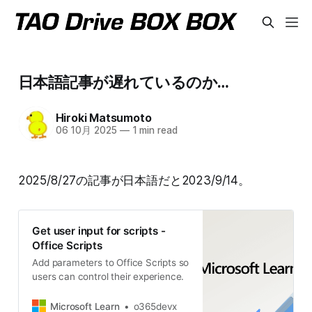
日本語記事が遅れているのか…
Hiroki Matsumoto
06 10月 2025
—
1 min read
2025/8/27の記事が日本語だと2023/9/14。
Get user input for scripts -
Office Scripts
Add parameters to Office Scripts so
users can control their experience.
Microsoft Learn
o365devx