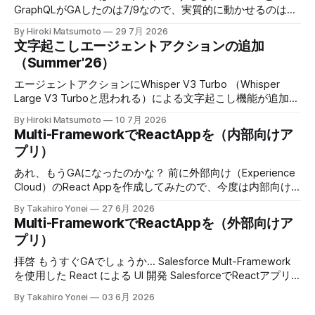
GraphQLがGAしたのは7/9なので、実質的に動かせるのは、
2026/7/9からということだった。 When: This feature is
By Hiroki Matsumoto
29 7月 2026
available starting June 3, 2026. Develop React Apps with
文字起こしエージェントアクションの追加
Salesforce Multi-Framework (Generally Available)
（Summer'26）
When: This feature is generally available starting July 9,
2026. Get Record Data in Your React Apps with Data SDK
エージェントアクションにWhisper V3 Turbo （Whisper
and
Large V3 Turboと思われる）による文字起こし機能が追加。
6/22週から利用可能。 * Whisperはセルフホストっぽい。 *
By Hiroki Matsumoto
10 7月 2026
5MB未満 * 話者識別やタイムスタンプはない。 電話音声だ
Multi-FrameworkでReactAppを（内部向けア
と帯域狭いから、適切な前処理すれば50分ぐらいいけるか
プリ）
も。MP3 64Kbpsだと10分ほどの計算になる。 Choose a
Transcription Model for the Speech to Text Agent Action
あれ、もうGAになったのかな？ 前に外部向け（Experience
Use the Transcription Model parameter on the Speech to
Cloud）のReact Appを作成してみたので、今度は内部向け
Text action to control which model converts audio to text.
も試してみる。今回はSandbox環境にデプロイして動かせる
By Takahiro Yonei
27 6月 2026
Choose the model
のか試してみよう。 内部向けのsfdxプロジェクトを作成 今
Multi-FrameworkでReactAppを（外部向けア
回は --template に reactinternalapp を指定する $ sf
プリ）
template generate project --name wkInReactApp --
template reactinternalapp npmパッケージのインストール＆
拝啓 もうすぐGAでしょうか... Salesforce Mult-Framework
ビルド READMEにある通りに、作成したプロジェクトのルー
を使用した React による UI 開発 SalesforceでReactアプリ
トディレクトリで、以下を実行する $ npm install $ npm run
を動かせるようになるということで試してみた備忘録を記録
By Takahiro Yonei
03 6月 2026
sf-project-setup > @salesforce/ui-bundle-template-base-
してみます。 以下、ご参考 GitHub -
sfdx-project@1.135.0 sf-project-setup >