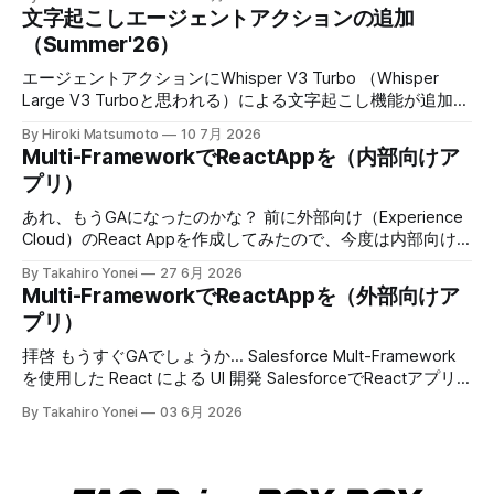
available starting June 3, 2026. Develop React Apps with
文字起こしエージェントアクションの追加
Salesforce Multi-Framework (Generally Available)
（Summer'26）
When: This feature is generally available starting July 9,
2026. Get Record Data in Your React Apps with Data SDK
エージェントアクションにWhisper V3 Turbo （Whisper
and
Large V3 Turboと思われる）による文字起こし機能が追加。
6/22週から利用可能。 * Whisperはセルフホストっぽい。 *
By Hiroki Matsumoto
10 7月 2026
5MB未満 * 話者識別やタイムスタンプはない。 電話音声だ
Multi-FrameworkでReactAppを（内部向けア
と帯域狭いから、適切な前処理すれば50分ぐらいいけるか
プリ）
も。MP3 64Kbpsだと10分ほどの計算になる。 Choose a
Transcription Model for the Speech to Text Agent Action
あれ、もうGAになったのかな？ 前に外部向け（Experience
Use the Transcription Model parameter on the Speech to
Cloud）のReact Appを作成してみたので、今度は内部向け
Text action to control which model converts audio to text.
も試してみる。今回はSandbox環境にデプロイして動かせる
By Takahiro Yonei
27 6月 2026
Choose the model
のか試してみよう。 内部向けのsfdxプロジェクトを作成 今
Multi-FrameworkでReactAppを（外部向けア
回は --template に reactinternalapp を指定する $ sf
プリ）
template generate project --name wkInReactApp --
template reactinternalapp npmパッケージのインストール＆
拝啓 もうすぐGAでしょうか... Salesforce Mult-Framework
ビルド READMEにある通りに、作成したプロジェクトのルー
を使用した React による UI 開発 SalesforceでReactアプリ
トディレクトリで、以下を実行する $ npm install $ npm run
を動かせるようになるということで試してみた備忘録を記録
By Takahiro Yonei
03 6月 2026
sf-project-setup > @salesforce/ui-bundle-template-base-
してみます。 以下、ご参考 GitHub -
sfdx-project@1.135.0 sf-project-setup >
trailheadapps/multiframework-recipes: A collection of easy-
to-digest code examples for React on Salesforce PlatformA
collection of easy-to-digest code examples for React on