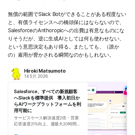
無償の範囲でSlack Botができることがある程度ない
と、有償ライセンスへの橋頭保にはならないので、
SalesforceのAnthoropicへの出費は有意なものにな
りそうだが、逆に生成AIとしては何も使わせない、
という意思決定もあり得る。またしても、（誰か
の）雇用が脅かされる瞬間なのかもしれない。
Hiroki Matsumoto
14 5月 2026
Salesforce、すべての新規顧客
へSlackを標準提供 導入初日か
らAIワークプラットフォームを利
用可能に
サービスケース解決速度2倍・営業
応答速度21%向上、週最大20時間削
減と満足度96%を実現 — 営業はノ