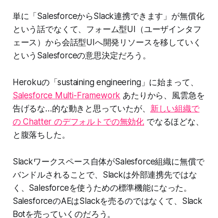
単に「SalesforceからSlack連携できます」が無償化
という話でなくて、フォーム型UI（ユーザインタフ
ェース）から会話型UIへ開発リソースを移していく
というSalesforceの意思決定だろう。
Herokuの「sustaining engineering」に始まって、
Salesforce Multi-Framework
あたりから、風雲急を
告げるな…的な動きと思っていたが、
新しい組織で
の Chatter のデフォルトでの無効化
でなるほどな、
と腹落ちした。
Slackワークスペース自体がSalesforce組織に無償で
バンドルされることで、Slackは外部連携先ではな
く、Salesforceを使うための標準機能になった。
SalesforceのAEはSlackを売るのではなくて、Slack
Botを売っていくのだろう。