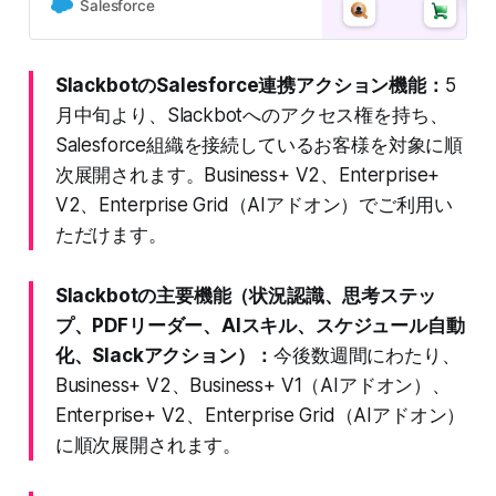
イズから解放され、商談の前進と成
Salesforce
約に集中 Salesforceは、Slackをあ
らゆるユーザーが導入初日から活用
できるAIワークプラットフォームに
SlackbotのSalesforce連携アクション機能：
5
進化させました。CRMデータと自動
月中旬より、Slackbotへのアクセス権を持ち、
連携する無料ワークスペースの提供
や、究極のAIチームメイト
Salesforce組織を接続しているお客様を対象に順
「Slackbot」の新機能、生産性を高
次展開されます。Business+ V2、Enterprise+
める「Today」ビューなどを発表。
AIと業務の現場を繋ぎ、ビジネスを
V2、Enterprise Grid（AIアドオン）でご利用い
加速させます。
ただけます。
Slackbotの主要機能（状況認識、思考ステッ
プ、PDFリーダー、AIスキル、スケジュール自動
化、Slackアクション）：
今後数週間にわたり、
Business+ V2、Business+ V1（AIアドオン）、
Enterprise+ V2、Enterprise Grid（AIアドオン）
に順次展開されます。