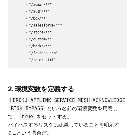
      - "/admin/**"

      - "/auth/**"

      - "/box/**"

      - "/salesforce/**"

      - "/store/**"

      - "/custom/**"

      - "/hooks/**"

      - "/favicon.ico"

      - "/robots.txt"
2. 環境変数を定義する
HEROKU_APPLINK_SERVICE_MESH_ACKNOWLEDGE
という名前の環境変数を用意し
_RISK_BYPASS
て、
をセットする。
true
バイパスするリスクは認識していることを明示す
る...という具合だ。