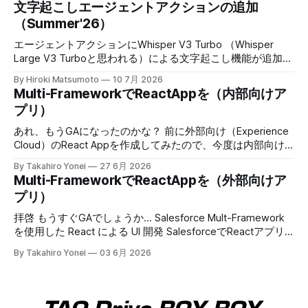
文字起こしエージェントアクションの追加
Salesforce Multi-Framework (Generally Available)
（Summer'26）
When: This feature is generally available starting July 9,
2026. Get Record Data in Your React Apps with Data SDK
エージェントアクションにWhisper V3 Turbo （Whisper
and
Large V3 Turboと思われる）による文字起こし機能が追加。
6/22週から利用可能。 * Whisperはセルフホストっぽい。 *
By Hiroki Matsumoto
10 7月 2026
5MB未満 * 話者識別やタイムスタンプはない。 電話音声だ
Multi-FrameworkでReactAppを（内部向けア
と帯域狭いから、適切な前処理すれば50分ぐらいいけるか
プリ）
も。MP3 64Kbpsだと10分ほどの計算になる。 Choose a
Transcription Model for the Speech to Text Agent Action
あれ、もうGAになったのかな？ 前に外部向け（Experience
Use the Transcription Model parameter on the Speech to
Cloud）のReact Appを作成してみたので、今度は内部向け
Text action to control which model converts audio to text.
も試してみる。今回はSandbox環境にデプロイして動かせる
By Takahiro Yonei
27 6月 2026
Choose the model
のか試してみよう。 内部向けのsfdxプロジェクトを作成 今
Multi-FrameworkでReactAppを（外部向けア
回は --template に reactinternalapp を指定する $ sf
プリ）
template generate project --name wkInReactApp --
template reactinternalapp npmパッケージのインストール＆
拝啓 もうすぐGAでしょうか... Salesforce Mult-Framework
ビルド READMEにある通りに、作成したプロジェクトのルー
を使用した React による UI 開発 SalesforceでReactアプリ
トディレクトリで、以下を実行する $ npm install $ npm run
を動かせるようになるということで試してみた備忘録を記録
By Takahiro Yonei
03 6月 2026
sf-project-setup > @salesforce/ui-bundle-template-base-
してみます。 以下、ご参考 GitHub -
sfdx-project@1.135.0 sf-project-setup >
trailheadapps/multiframework-recipes: A collection of easy-
to-digest code examples for React on Salesforce PlatformA
collection of easy-to-digest code examples for React on